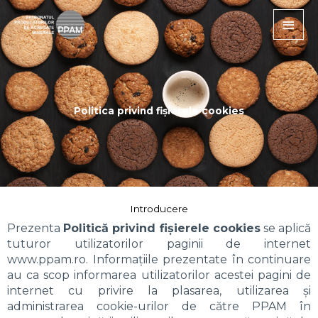
Skip
Main
to
Men
content
Politica privind fișierele cookies
Introducere
Prezenta
Politică privind fișierele cookies
se aplică
tuturor utilizatorilor paginii de internet
www.ppam.ro. Informațiile prezentate în continuare
au ca scop informarea utilizatorilor acestei pagini de
internet cu privire la plasarea, utilizarea și
administrarea cookie-urilor de către PPAM în